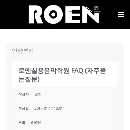
안양본점
로엔실용음악학원 FAQ (자주묻
는질문)
작성자
로엔
작성일
2017-01-17 13:01
조회
64639